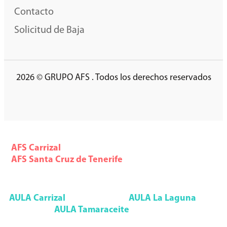
Contacto
Solicitud de Baja
2026 © GRUPO AFS . Todos los derechos reservados
AFS Formación
AFS
Carrizal
928 785 553
AFS
Santa Cruz de Tenerife
922 291 993
Aula Formación Superior
AULA
Carrizal
928 092 552
AULA
La Laguna
922 090 085
AULA
Tamaraceite
928 947 133