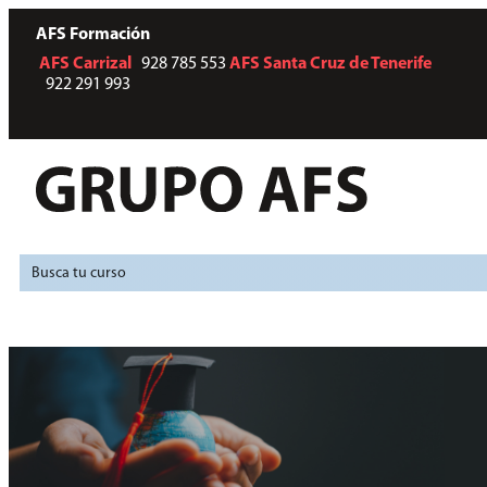
AFS Formación
AFS
Carrizal
928 785 553
AFS
Santa Cruz de Tenerife
922 291 993