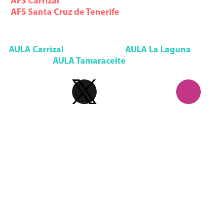
AFS
Carrizal
928 785 553
AFS
Santa Cruz de Tenerife
922 291 993
Aula Formación Superior
AULA
Carrizal
928 092 552
AULA
La Laguna
922 090 085
AULA
Tamaraceite
928 947 133