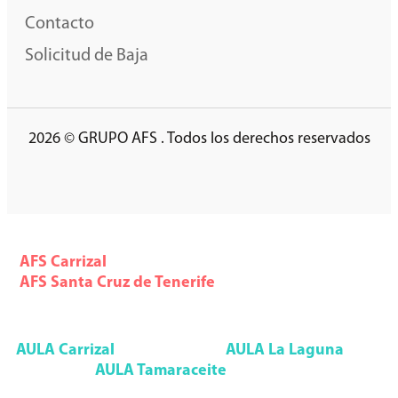
Contacto
Solicitud de Baja
2026 © GRUPO AFS . Todos los derechos reservados
AFS Formación
AFS
Carrizal
928 785 553
AFS
Santa Cruz de Tenerife
922 291 993
Aula Formación Superior
AULA
Carrizal
928 092 552
AULA
La Laguna
922 090 085
AULA
Tamaraceite
928 947 133