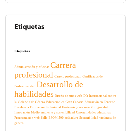
Etiquetas
Etiquetas
Carrera
Administración y oficinas
profesional
Carrera profesionall
Certificados de
Desarrollo de
Profesionalidad
habilidades
Diseño de sitios web
Día Internacional contra
la Violencia de Género
Educación en Gran Canaria
Educación en Tenerife
Excelencia
Formación Profesional
Hostelería y restauración
igualdad
Innovación
Medio ambiente y sostenibilidad
Oportunidades educativas
Programación web
Sello EFQM 500
soldadura
Sostenibilidad
violencia de
género