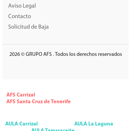
Aviso Legal
Contacto
Solicitud de Baja
2026 © GRUPO AFS . Todos los derechos reservados
AFS Formación
AFS
Carrizal
928 785 553
AFS
Santa Cruz de Tenerife
922 291 993
Aula Formación Superior
AULA
Carrizal
928 092 552
AULA
La Laguna
922 090 085
AULA
Tamaraceite
928 947 133