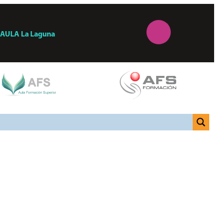
AULA
La Laguna
ro