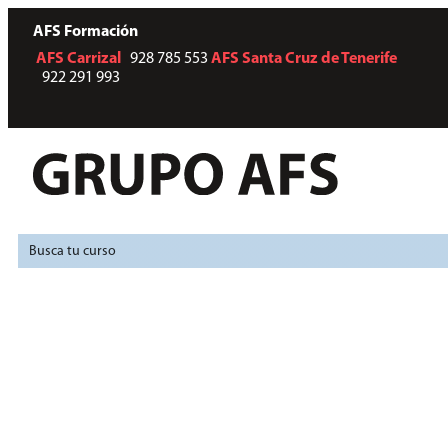
AFS Formación
AFS
Carrizal
928 785 553
AFS
Santa Cruz de Tenerife
922 291 993
v