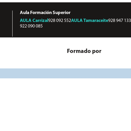
Aula Formación Superior
AULA
Carrizal
928 092 552
AULA
Tamaraceite
928 947 133
922 090 085
Formado por
iolencia de géne