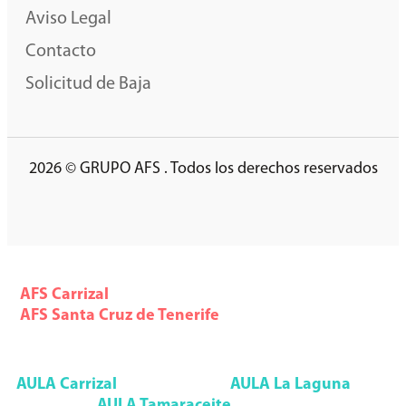
Aviso Legal
Contacto
Solicitud de Baja
2026 © GRUPO AFS . Todos los derechos reservados
AFS Formación
AFS
Carrizal
928 785 553
AFS
Santa Cruz de Tenerife
922 291 993
Aula Formación Superior
AULA
Carrizal
928 092 552
AULA
La Laguna
922 090 085
AULA
Tamaraceite
928 947 133