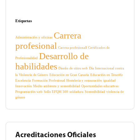
Etiquetas
Carrera
Administración y oficinas
profesional
Carrera profesionall
Certificados de
Desarrollo de
Profesionalidad
habilidades
Diseño de sitios web
Día Internacional contra
la Violencia de Género
Educación en Gran Canaria
Educación en Tenerife
Excelencia
Formación Profesional
Hostelería y restauración
igualdad
Innovación
Medio ambiente y sostenibilidad
Oportunidades educativas
Programación web
Sello EFQM 500
soldadura
Sostenibilidad
violencia de
género
Acreditaciones Oficiales