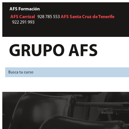
AFS Formación
AFS
Carrizal
928 785 553
AFS
Santa Cruz de Tenerife
922 291 993