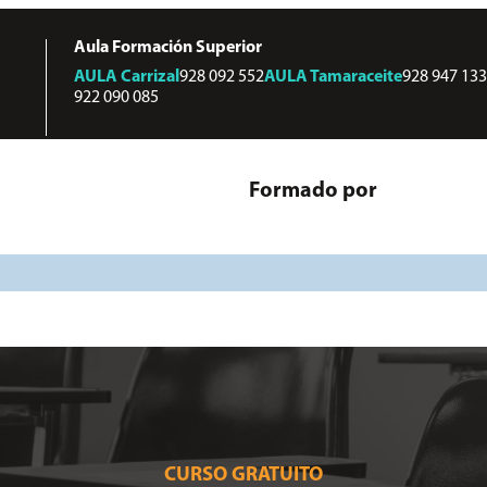
Aula Formación Superior
AULA
Carrizal
928 092 552
AULA
Tamaraceite
928 947 133
922 090 085
Formado por
CURSO GRATUITO