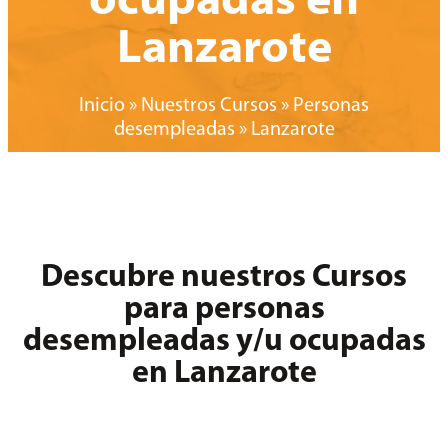
ocupadas en
Lanzarote
Inicio
»
Nuestros Cursos
»
Personas
desempleadas
»
Lanzarote
Descubre nuestros Cursos
para personas
desempleadas y/u ocupadas
en Lanzarote