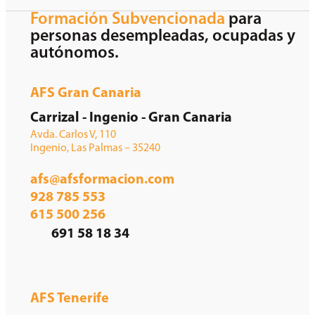
Formación Subvencionada
para
personas desempleadas, ocupadas y
autónomos.
AFS Gran Canaria
Carrizal - Ingenio - Gran Canaria
Avda. Carlos V, 110
Ingenio, Las Palmas – 35240
afs@afsformacion.com
928 785 553
615 500 256
691 58 18 34
AFS Tenerife