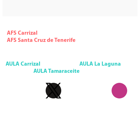
AFS Formación
AFS
Carrizal
928 785 553
AFS
Santa Cruz de Tenerife
922 291 993
Aula Formación Superior
AULA
Carrizal
928 092 552
AULA
La Laguna
922 090 085
AULA
Tamaraceite
928 947 133