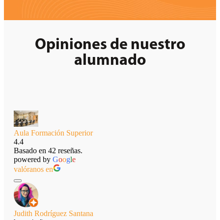
Opiniones de nuestro
alumnado
Aula Formación Superior
4.4
Basado en 42 reseñas.
powered by
G
o
o
g
l
e
valóranos en
Judith Rodríguez Santana