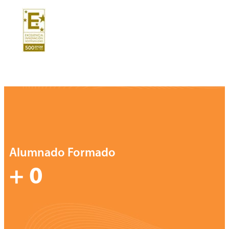
Alumnado Formado
+
0