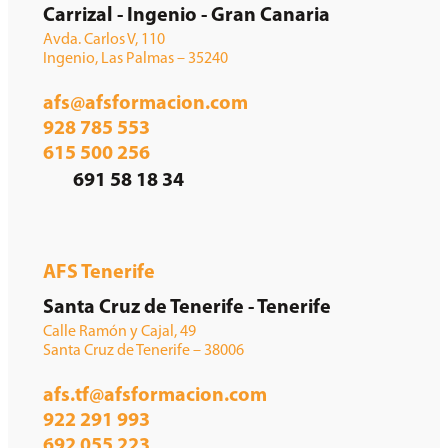
Carrizal - Ingenio - Gran Canaria
Avda. Carlos V, 110
Ingenio, Las Palmas – 35240
afs@afsformacion.com
928 785 553
615 500 256
691 58 18 34
AFS Tenerife
Santa Cruz de Tenerife - Tenerife
Calle Ramón y Cajal, 49
Santa Cruz de Tenerife – 38006
afs.tf@afsformacion.com
922 291 993
692 055 223